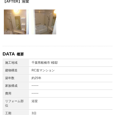
【AFTER】浴室
DATA
概要
施工地域
千葉県船橋市 I様邸
建物構造
RC造マンション
築年数
約25年
───
家族構成
───
費用
リフォーム部
浴室
位
工期
3日