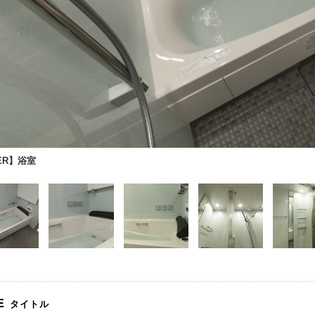
ER】浴室
E
タイトル