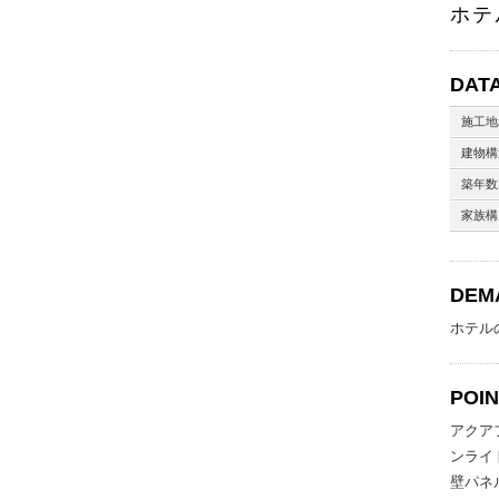
ホテ
DAT
施工地
建物構
築年数
家族構
DEM
ホテル
POI
アクア
ンライ
壁パネ