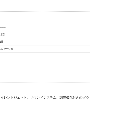
───
浴室
2日
スパージュ
サイレントジェット、サウンドシステム、調光機能付きのダウ