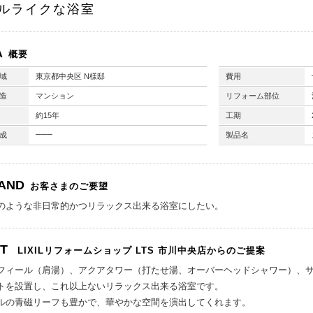
ルライクな浴室
A
概要
域
東京都中央区 N様邸
費用
造
マンション
リフォーム部位
約15年
工期
───
成
製品名
AND
お客さまのご要望
のような非日常的かつリラックス出来る浴室にしたい。
NT
LIXILリフォームショップ
LTS 市川中央店からのご提案
フィール（肩湯）、アクアタワー（打たせ湯、オーバーヘッドシャワー）、
トを設置し、これ以上ないリラックス出来る浴室です。
ルの青磁リーフも豊かで、華やかな空間を演出してくれます。