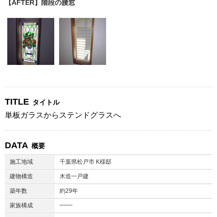
【AFTER】階段の腰窓
TITLE
タイトル
単板ガラスからステンドグラスへ
DATA
概要
施工地域
千葉県松戸市 K様邸
建物構造
木造一戸建
築年数
約29年
───
家族構成