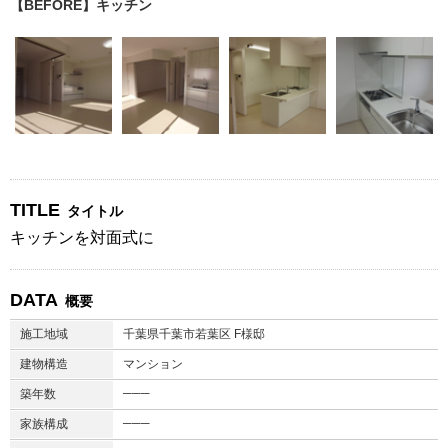
【BEFORE】キッチン
TITLE
タイトル
キッチンを対面式に
DATA
概要
施工地域
千葉県千葉市若葉区 F様邸
建物構造
マンション
───
築年数
───
家族構成